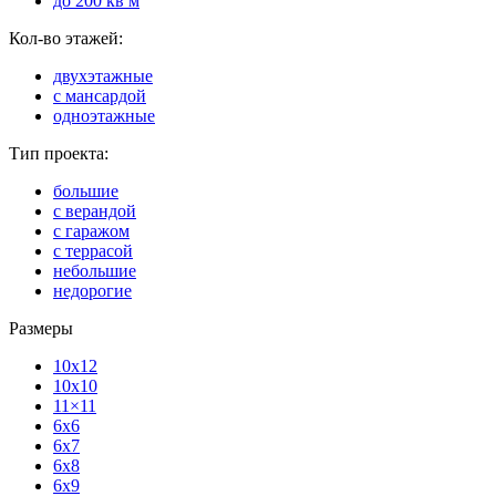
до 200 кв м
Кол-во этажей:
двухэтажные
с мансардой
одноэтажные
Тип проекта:
большие
с верандой
с гаражом
с террасой
небольшие
недорогие
Размеры
10x12
10x10
11×11
6x6
6x7
6x8
6x9