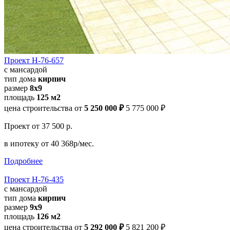
Проект Н-76-657
с мансардой
тип дома
кирпич
размер
8x9
площадь
125 м2
цена строительства от
5 250 000 ₽
5 775 000 ₽
Проект
от 37 500 р.
в ипотеку
от 40 368р/мес.
Подробнее
Проект Н-76-435
с мансардой
тип дома
кирпич
размер
9х9
площадь
126 м2
цена строительства от
5 292 000 ₽
5 821 200 ₽