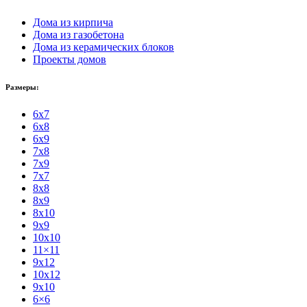
Дома из кирпича
Дома из газобетона
Дома из керамических блоков
Проекты домов
Размеры:
6x7
6x8
6x9
7x8
7x9
7x7
8x8
8x9
8x10
9x9
10x10
11×11
9x12
10x12
9x10
6×6