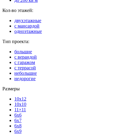
до 200 кв м
Кол-во этажей:
двухэтажные
с мансардой
одноэтажные
Тип проекта:
большие
с верандой
с гаражом
с террасой
небольшие
недорогие
Размеры
10x12
10x10
11×11
6x6
6x7
6x8
6x9