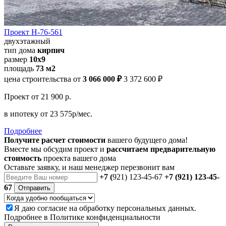
Проект Н-76-561
двухэтажный
тип дома
кирпич
размер
10х9
площадь
73 м2
цена строительства от
3 066 000 ₽
3 372 600 ₽
Проект
от 21 900 р.
в ипотеку
от 23 575р/мес.
Подробнее
Получите расчет стоимости
вашего будущего дома!
Вместе мы обсудим проект и
рассчитаем предварительную
стоимость
проекта вашего дома
Оставьте заявку, и наш менеджер перезвонит вам
+7 (
921) 123-45-67
+7 (921) 123-45-
67
Отправить
Я даю
согласие
на обработку персональных данных.
Подробнее в
Политике конфиденциальности