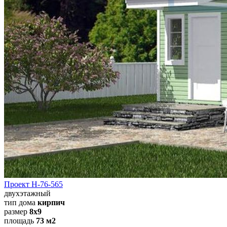
Проект Н-76-565
двухэтажный
тип дома
кирпич
размер
8х9
площадь
73 м2