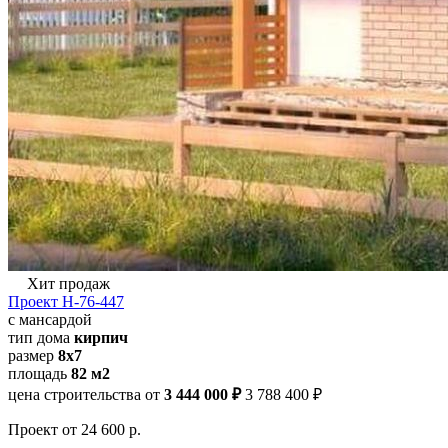
Хит продаж
Проект Н-76-447
с мансардой
тип дома
кирпич
размер
8х7
площадь
82 м2
цена строительства от
3 444 000 ₽
3 788 400 ₽
Проект
от 24 600 р.