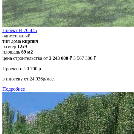
Проект Н-76-445
одноэтажный
тип дома
кирпич
размер
12х9
площадь
69 м2
цена строительства от
3 243 000 ₽
3 567 300 ₽
Проект
от 20 700 р.
в ипотеку
от 24 936р/мес.
Подробнее