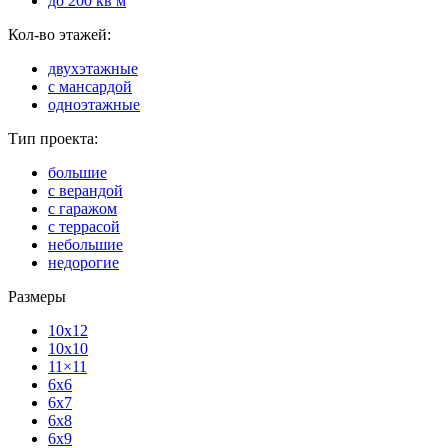
до 200 кв м
Кол-во этажей:
двухэтажные
с мансардой
одноэтажные
Тип проекта:
большие
с верандой
с гаражом
с террасой
небольшие
недорогие
Размеры
10x12
10x10
11×11
6x6
6x7
6x8
6x9