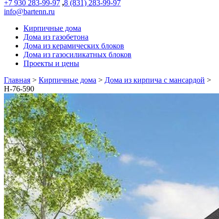
+7 930 283-99-97
,
8 (831) 283-99-97
info@bartenn.ru
Кирпичные дома
Дома из газобетона
Дома из керамических блоков
Дома из газосиликатных блоков
Проекты и цены
Главная
>
Кирпичные дома
>
Дома из кирпича с мансардой
>
Н-76-590