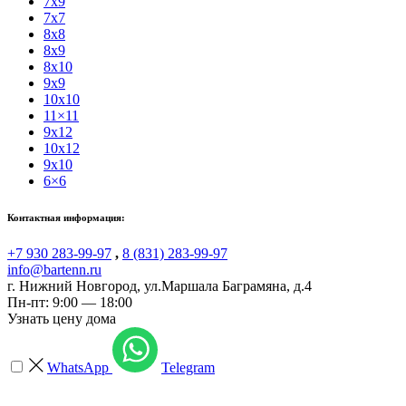
7x9
7x7
8x8
8x9
8x10
9x9
10x10
11×11
9x12
10x12
9x10
6×6
Контактная информация:
+7 930 283-99-97
,
8 (831) 283-99-97
info@bartenn.ru
г. Нижний Новгород
,
ул.Маршала Баграмяна, д.4
Пн-пт: 9:00 — 18:00
Узнать цену дома
WhatsApp
Telegram