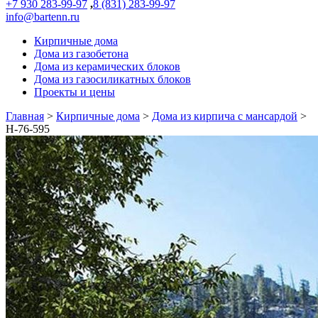
+7 930 283-99-97
,
8 (831) 283-99-97
info@bartenn.ru
Кирпичные дома
Дома из газобетона
Дома из керамических блоков
Дома из газосиликатных блоков
Проекты и цены
Главная
>
Кирпичные дома
>
Дома из кирпича с мансардой
>
Н-76-595