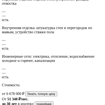
отмостка
—
—
есть
Внутренняя отделка: штукатурка стен и перегородок по
маякам, устройство стяжки пола
—
—
есть
Инженерные сети: электрика, отопление, водоснабжение
холодное и горячее, канализация
—
—
есть
Стоимость:
от 6 678 000 ₽
Узнать точную цену
От
51 348 ₽/мес.
до 30 лет
в ипотеку
подробнее