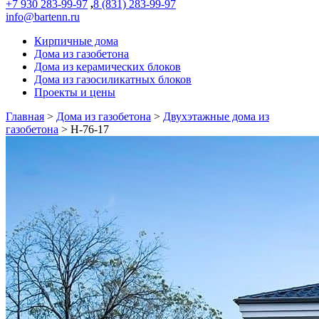
+7 930 283-99-97
,
8 (831) 283-99-97
info@bartenn.ru
Кирпичные дома
Дома из газобетона
Дома из керамических блоков
Дома из газосиликатных блоков
Проекты и цены
Главная
>
Дома из газобетона
>
Двухэтажные дома из
газобетона
>
Н-76-17