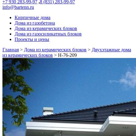
+7 930 283-99-97
,
8 (831) 283-99-97
info@bartenn.ru
Кирпичные дома
Дома из газобетона
Дома из керамических блоков
Дома из газосиликатных блоков
Проекты и цены
Главная
>
Дома из керамических блоков
>
Двухэтажные дома
из керамических блоков
>
Н-76-209