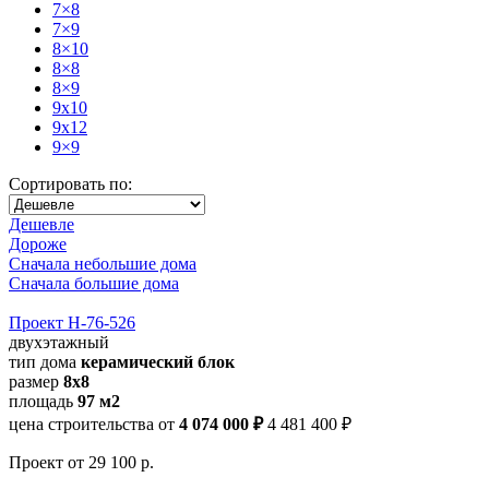
7×8
7×9
8×10
8×8
8×9
9x10
9x12
9×9
Сортировать по:
Дешевле
Дороже
Сначала небольшие дома
Сначала большие дома
Проект Н-76-526
двухэтажный
тип дома
керамический блок
размер
8х8
площадь
97 м2
цена строительства от
4 074 000 ₽
4 481 400 ₽
Проект
от 29 100 р.