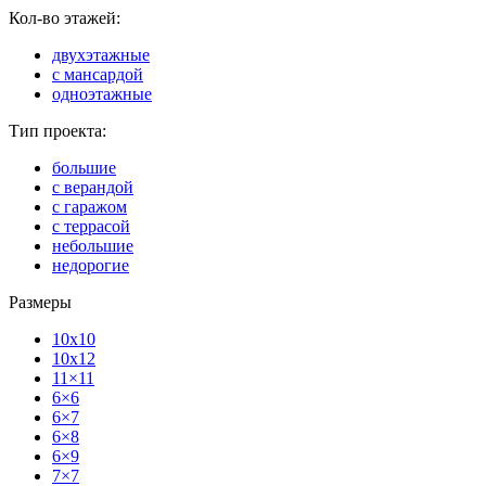
Кол-во этажей:
двухэтажные
с мансардой
одноэтажные
Тип проекта:
большие
с верандой
с гаражом
с террасой
небольшие
недорогие
Размеры
10x10
10x12
11×11
6×6
6×7
6×8
6×9
7×7