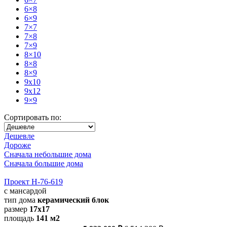
6×8
6×9
7×7
7×8
7×9
8×10
8×8
8×9
9x10
9x12
9×9
Сортировать по:
Дешевле
Дороже
Сначала небольшие дома
Сначала большие дома
Проект Н-76-619
с мансардой
тип дома
керамический блок
размер
17x17
площадь
141 м2