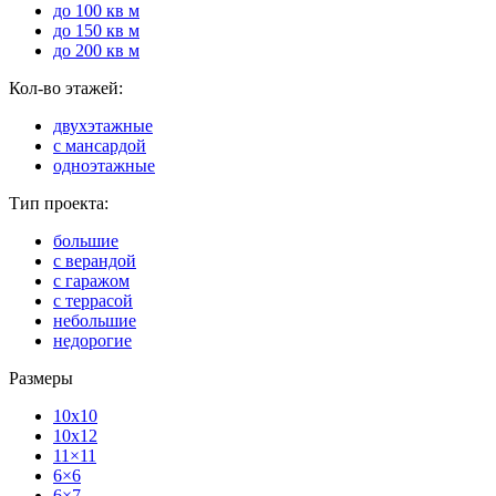
до 100 кв м
до 150 кв м
до 200 кв м
Кол-во этажей:
двухэтажные
с мансардой
одноэтажные
Тип проекта:
большие
с верандой
с гаражом
с террасой
небольшие
недорогие
Размеры
10x10
10x12
11×11
6×6
6×7