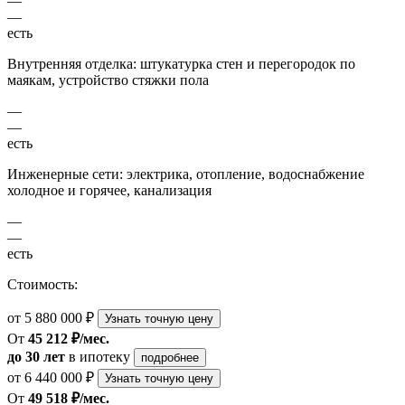
—
—
есть
Внутренняя отделка: штукатурка стен и перегородок по
маякам, устройство стяжки пола
—
—
есть
Инженерные сети: электрика, отопление, водоснабжение
холодное и горячее, канализация
—
—
есть
Стоимость:
от 5 880 000 ₽
Узнать точную цену
От
45 212 ₽/мес.
до 30 лет
в ипотеку
подробнее
от 6 440 000 ₽
Узнать точную цену
От
49 518 ₽/мес.