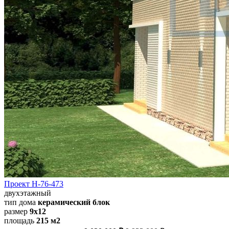
Проект Н-76-473
двухэтажный
тип дома
керамический блок
размер
9х12
площадь
215 м2