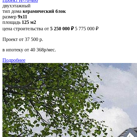
Проект Н-76-486
двухэтажный
тип дома
керамический блок
размер
9х11
площадь
125 м2
цена строительства от
5 250 000 ₽
5 775 000 ₽
Проект
от 37 500 р.
в ипотеку
от 40 368р/мес.
Подробнее