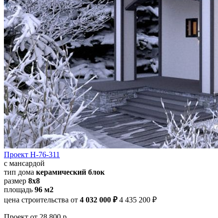
Проект Н-76-311
с мансардой
тип дома
керамический блок
размер
8x8
площадь
96 м2
цена строительства от
4 032 000 ₽
4 435 200 ₽
Проект
от 28 800 р.