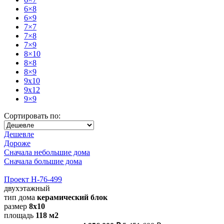
6×8
6×9
7×7
7×8
7×9
8×10
8×8
8×9
9x10
9x12
9×9
Сортировать по:
Дешевле
Дороже
Сначала небольшие дома
Сначала большие дома
Проект Н-76-499
двухэтажный
тип дома
керамический блок
размер
8х10
площадь
118 м2