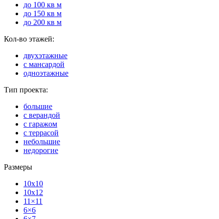
до 100 кв м
до 150 кв м
до 200 кв м
Кол-во этажей:
двухэтажные
с мансардой
одноэтажные
Тип проекта:
большие
с верандой
с гаражом
с террасой
небольшие
недорогие
Размеры
10x10
10x12
11×11
6×6
6×7