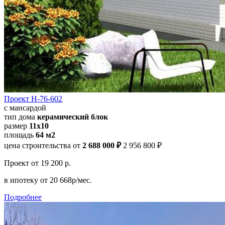
Проект Н-76-602
с мансардой
тип дома
керамический блок
размер
11х10
площадь
64 м2
цена строительства от
2 688 000 ₽
2 956 800 ₽
Проект
от 19 200 р.
в ипотеку
от 20 668р/мес.
Подробнее