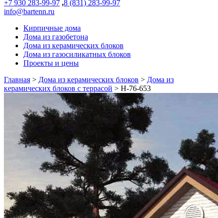
+7 930 283-99-97
,
8 (831) 283-99-97
info@bartenn.ru
Кирпичные дома
Дома из газобетона
Дома из керамических блоков
Дома из газосиликатных блоков
Проекты и цены
Главная
>
Дома из керамических блоков
>
Дома из
керамических блоков с террасой
>
Н-76-653