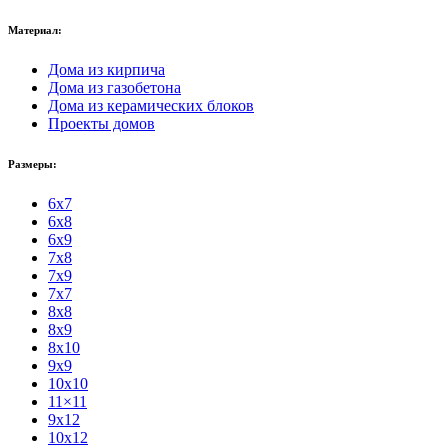
Материал:
Дома из кирпича
Дома из газобетона
Дома из керамических блоков
Проекты домов
Размеры:
6x7
6x8
6x9
7x8
7x9
7x7
8x8
8x9
8x10
9x9
10x10
11×11
9x12
10x12