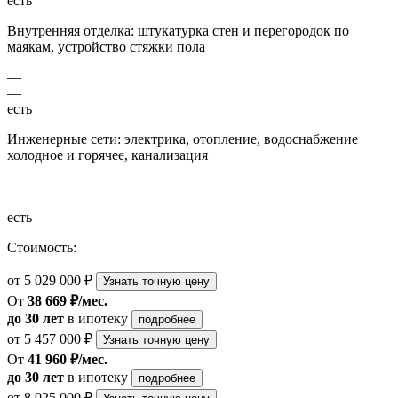
есть
Внутренняя отделка: штукатурка стен и перегородок по
маякам, устройство стяжки пола
—
—
есть
Инженерные сети: электрика, отопление, водоснабжение
холодное и горячее, канализация
—
—
есть
Стоимость:
от 5 029 000 ₽
Узнать точную цену
От
38 669 ₽/мес.
до 30 лет
в ипотеку
подробнее
от 5 457 000 ₽
Узнать точную цену
От
41 960 ₽/мес.
до 30 лет
в ипотеку
подробнее
от 8 025 000 ₽