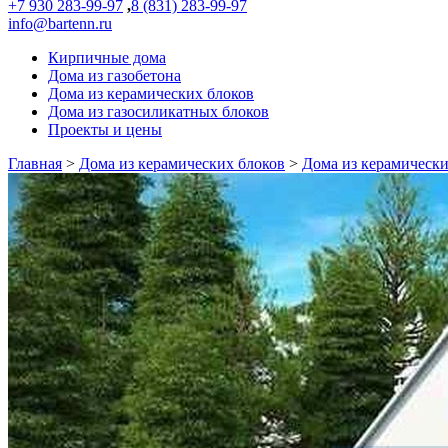
+7 930 283-99-97
,
8 (831) 283-99-97
info@bartenn.ru
Кирпичные дома
Дома из газобетона
Дома из керамических блоков
Дома из газосиликатных блоков
Проекты и цены
Главная
>
Дома из керамических блоков
>
Дома из керамически