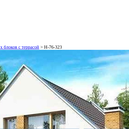
х блоков с террасой
>
Н-76-323