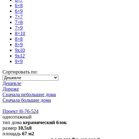
6×8
6×9
7×7
7×8
7×9
8×10
8×8
8×9
9x10
9x12
9×9
Сортировать по:
Дешевле
Дороже
Сначала небольшие дома
Сначала большие дома
Проект Н-76-524
одноэтажный
тип дома
керамический блок
размер
10,5х8
площадь
67 м2