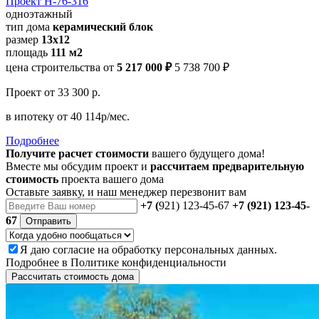
Проект Н-76-316
одноэтажный
тип дома
керамический блок
размер
13x12
площадь
111 м2
цена строительства от
5 217 000 ₽
5 738 700 ₽
Проект
от 33 300 р.
в ипотеку
от 40 114р/мес.
Подробнее
Получите расчет стоимости
вашего будущего дома!
Вместе мы обсудим проект и
рассчитаем предварительную
стоимость
проекта вашего дома
Оставьте заявку, и наш менеджер перезвонит вам
+7 (
921) 123-45-67
+7 (921) 123-45-
67
Отправить
Я даю
согласие
на обработку персональных данных.
Подробнее в
Политике конфиденциальности
Рассчитать стоимость дома