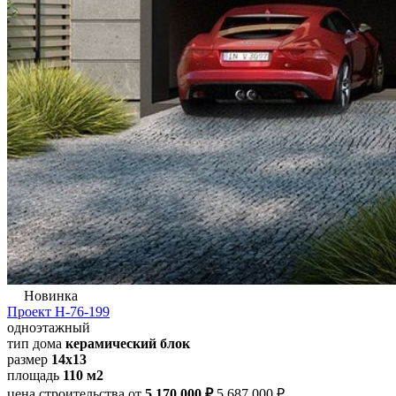
Новинка
Проект Н-76-199
одноэтажный
тип дома
керамический блок
размер
14x13
площадь
110 м2
цена строительства от
5 170 000 ₽
5 687 000 ₽