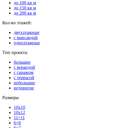
до 100 кв м
до 150 кв м
до 200 кв м
Кол-во этажей:
двухэтажные
с мансардой
одноэтажные
Тип проекта:
большие
с верандой
с гаражом
с террасой
небольшие
недорогие
Размеры
10x10
10x12
11×11
6×6
6×7