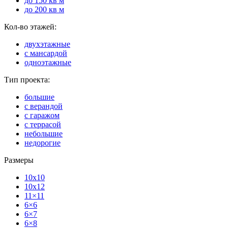
до 150 кв м
до 200 кв м
Кол-во этажей:
двухэтажные
с мансардой
одноэтажные
Тип проекта:
большие
с верандой
с гаражом
с террасой
небольшие
недорогие
Размеры
10x10
10x12
11×11
6×6
6×7
6×8