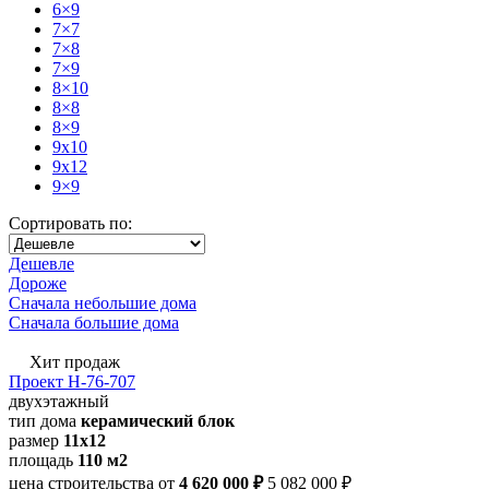
6×9
7×7
7×8
7×9
8×10
8×8
8×9
9x10
9x12
9×9
Сортировать по:
Дешевле
Дороже
Сначала небольшие дома
Сначала большие дома
Хит продаж
Проект Н-76-707
двухэтажный
тип дома
керамический блок
размер
11x12
площадь
110 м2
цена строительства от
4 620 000 ₽
5 082 000 ₽