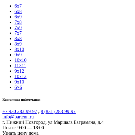
6x7
6x8
6x9
7x8
7x9
7x7
8x8
8x9
8x10
9x9
10x10
11×11
9x12
10x12
9x10
6×6
Контактная информация:
+7 930 283-99-97
,
8 (831) 283-99-97
info@bartenn.ru
г. Нижний Новгород
,
ул.Маршала Баграмяна, д.4
Пн-пт: 9:00 — 18:00
Узнать цену дома