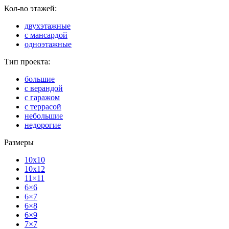
Кол-во этажей:
двухэтажные
с мансардой
одноэтажные
Тип проекта:
большие
с верандой
с гаражом
с террасой
небольшие
недорогие
Размеры
10x10
10x12
11×11
6×6
6×7
6×8
6×9
7×7