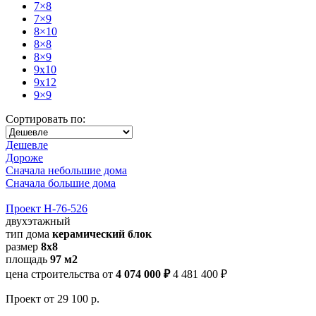
7×8
7×9
8×10
8×8
8×9
9x10
9x12
9×9
Сортировать по:
Дешевле
Дороже
Сначала небольшие дома
Сначала большие дома
Проект Н-76-526
двухэтажный
тип дома
керамический блок
размер
8х8
площадь
97 м2
цена строительства от
4 074 000 ₽
4 481 400 ₽
Проект
от 29 100 р.