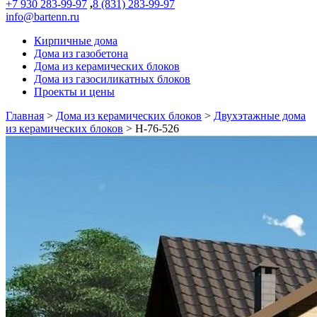
+7 930 283-99-97
,
8 (831) 283-99-97
info@bartenn.ru
Кирпичные дома
Дома из газобетона
Дома из керамических блоков
Дома из газосиликатных блоков
Проекты и цены
Главная
>
Дома из керамических блоков
>
Двухэтажные дома
из керамических блоков
>
Н-76-526