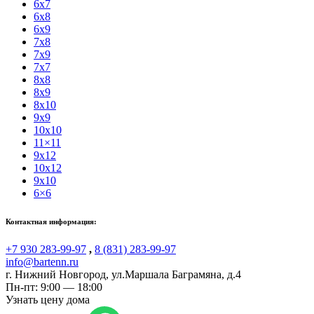
6x7
6x8
6x9
7x8
7x9
7x7
8x8
8x9
8x10
9x9
10x10
11×11
9x12
10x12
9x10
6×6
Контактная информация:
+7 930 283-99-97
,
8 (831) 283-99-97
info@bartenn.ru
г. Нижний Новгород
,
ул.Маршала Баграмяна, д.4
Пн-пт: 9:00 — 18:00
Узнать цену дома