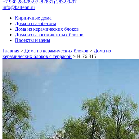
+7 930 283-99-97
,
8 (831) 283-99-97
info@bartenn.ru
Кирпичные дома
Дома из газобетона
Дома из керамических блоков
Дома из газосиликатных блоков
Проекты и цены
Главная
>
Дома из керамических блоков
>
Дома из
керамических блоков с террасой
>
Н-76-315