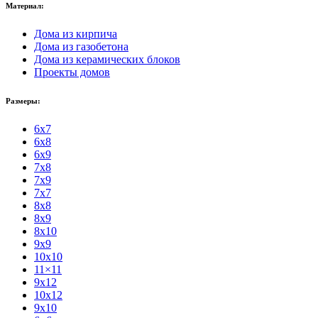
Материал:
Дома из кирпича
Дома из газобетона
Дома из керамических блоков
Проекты домов
Размеры:
6x7
6x8
6x9
7x8
7x9
7x7
8x8
8x9
8x10
9x9
10x10
11×11
9x12
10x12
9x10