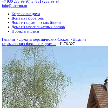
+7 930 283-99-97
,
8 (831) 283-99-97
info@bartenn.ru
Кирпичные дома
Дома из газобетона
Дома из керамических блоков
Дома из газосиликатных блоков
Проекты и цены
Главная
>
Дома из керамических блоков
>
Дома из
керамических блоков с террасой
>
Н-76-327