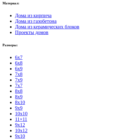
Материал:
Дома из кирпича
Дома из газобетона
Дома из керамических блоков
Проекты домов
Размеры:
6x7
6x8
6x9
7x8
7x9
7x7
8x8
8x9
8x10
9x9
10x10
11×11
9x12
10x12
9x10