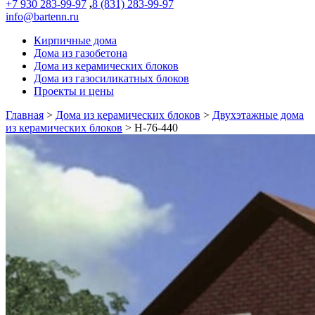
+7 930 283-99-97
,
8 (831) 283-99-97
info@bartenn.ru
Кирпичные дома
Дома из газобетона
Дома из керамических блоков
Дома из газосиликатных блоков
Проекты и цены
Главная
>
Дома из керамических блоков
>
Двухэтажные дома
из керамических блоков
>
Н-76-440