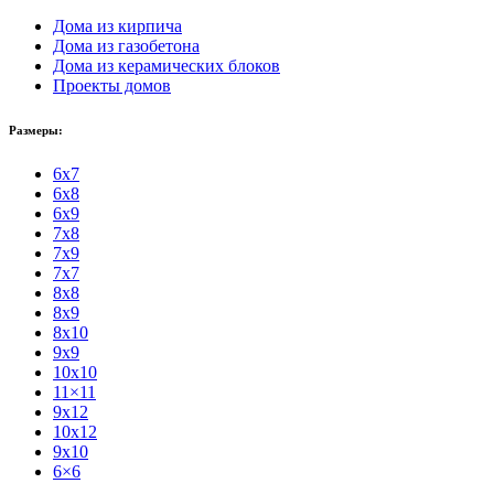
Дома из кирпича
Дома из газобетона
Дома из керамических блоков
Проекты домов
Размеры:
6x7
6x8
6x9
7x8
7x9
7x7
8x8
8x9
8x10
9x9
10x10
11×11
9x12
10x12
9x10
6×6