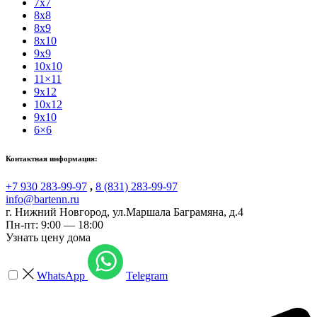
7x7
8x8
8x9
8x10
9x9
10x10
11×11
9x12
10x12
9x10
6×6
Контактная информация:
+7 930 283-99-97
,
8 (831) 283-99-97
info@bartenn.ru
г. Нижний Новгород
,
ул.Маршала Баграмяна, д.4
Пн-пт: 9:00 — 18:00
Узнать цену дома
WhatsApp
Telegram