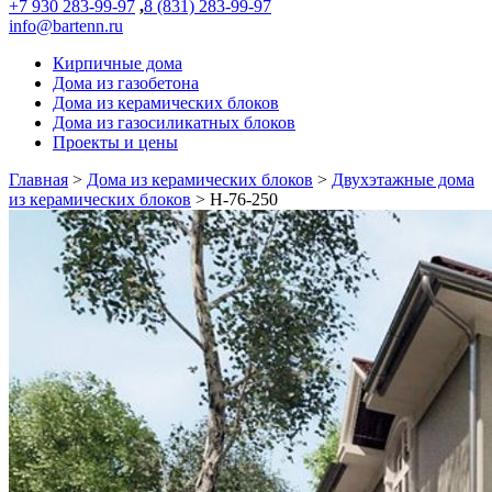
+7 930 283-99-97
,
8 (831) 283-99-97
info@bartenn.ru
Кирпичные дома
Дома из газобетона
Дома из керамических блоков
Дома из газосиликатных блоков
Проекты и цены
Главная
>
Дома из керамических блоков
>
Двухэтажные дома
из керамических блоков
>
Н-76-250