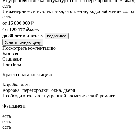
Внутренняя отделка: штукатурка стен и перегородок по маякам
есть
Инженерные сети: электрика, отопление, водоснабжение холодн
есть
от 16 800 000 ₽
От
129 177 ₽/мес.
до 30 лет
в ипотеку
подробнее
Узнать точную цену
Посмотреть комлектацию
Базовая
Стандарт
ВайтБокс
Кратко о комплектациях
Коробка дома
Коробка+перегородки+окна, двери
Необходим только внутренний косметический ремонт
Фундамент
есть
есть
есть