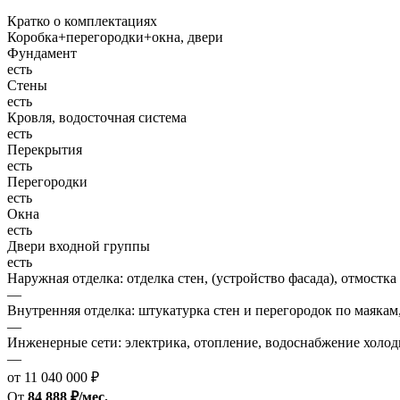
Кратко о комплектациях
Коробка+перегородки+окна, двери
Фундамент
есть
Стены
есть
Кровля, водосточная система
есть
Перекрытия
есть
Перегородки
есть
Окна
есть
Двери входной группы
есть
Наружная отделка: отделка стен, (устройство фасада), отмостка
—
Внутренняя отделка: штукатурка стен и перегородок по маякам
—
Инженерные сети: электрика, отопление, водоснабжение холодн
—
от 11 040 000 ₽
От
84 888 ₽/мес.