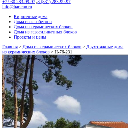
+7 930 283-99-97
,
8 (831) 283-99-97
info@bartenn.ru
Кирпичные дома
Дома из газобетона
Дома из керамических блоков
Дома из газосиликатных блоков
Проекты и цены
Главная
>
Дома из керамических блоков
>
Двухэтажные дома
из керамических блоков
>
Н-76-231