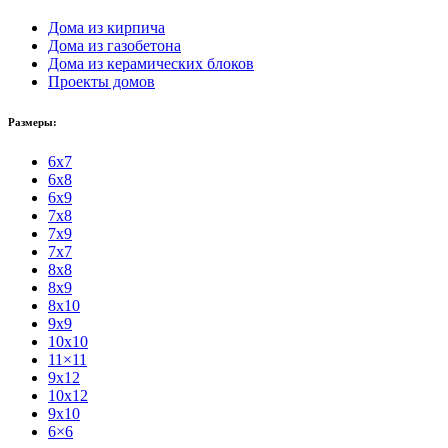
Дома из кирпича
Дома из газобетона
Дома из керамических блоков
Проекты домов
Размеры:
6x7
6x8
6x9
7x8
7x9
7x7
8x8
8x9
8x10
9x9
10x10
11×11
9x12
10x12
9x10
6×6