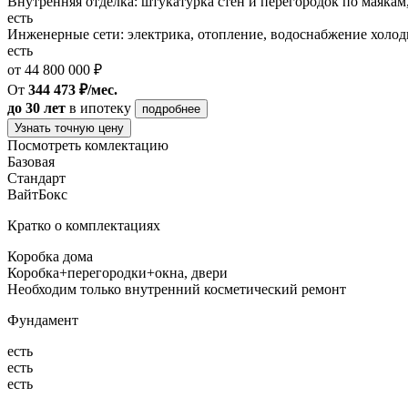
Внутренняя отделка: штукатурка стен и перегородок по маякам
есть
Инженерные сети: электрика, отопление, водоснабжение холодн
есть
от 44 800 000 ₽
От
344 473 ₽/мес.
до 30 лет
в ипотеку
подробнее
Узнать точную цену
Посмотреть комлектацию
Базовая
Стандарт
ВайтБокс
Кратко о комплектациях
Коробка дома
Коробка+перегородки+окна, двери
Необходим только внутренний косметический ремонт
Фундамент
есть
есть
есть