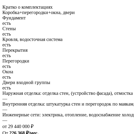
Кратко о комплектациях
Коробка+перегородки+окна, двери
Фундамент
есть
Стены
есть
Кровля, водосточная система
есть
Перекрытия
есть
Перегородки
есть
Окна
есть
Двери входной группы
есть
Наружная отделка: отделка стен, (устройство фасада), отмостка
—
Внутренняя отделка: штукатурка стен и перегородок по маякам
—
Инженерные сети: электрика, отопление, водоснабжение холодн
—
от 29 440 000 ₽
От
226 368 ₽/мес.