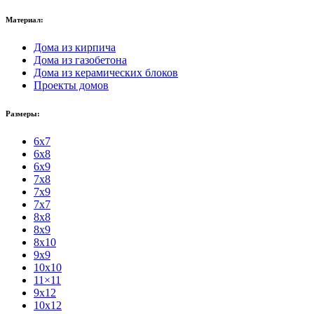
Материал:
Дома из кирпича
Дома из газобетона
Дома из керамических блоков
Проекты домов
Размеры:
6x7
6x8
6x9
7x8
7x9
7x7
8x8
8x9
8x10
9x9
10x10
11×11
9x12
10x12