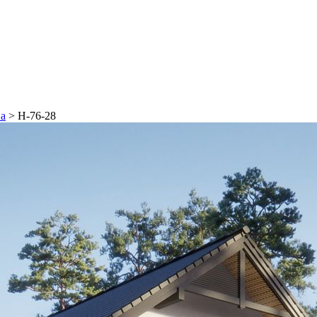
на
>
Н-76-28