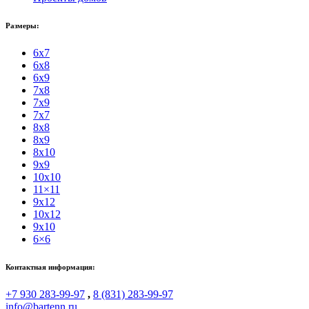
Размеры:
6x7
6x8
6x9
7x8
7x9
7x7
8x8
8x9
8x10
9x9
10x10
11×11
9x12
10x12
9x10
6×6
Контактная информация:
+7 930 283-99-97
,
8 (831) 283-99-97
info@bartenn.ru