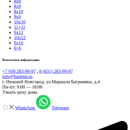
8x8
8x9
8x10
9x9
10x10
11×11
9x12
10x12
9x10
6×6
Контактная информация:
+7 930 283-99-97
,
8 (831) 283-99-97
info@bartenn.ru
г. Нижний Новгород
,
ул.Маршала Баграмяна, д.4
Пн-пт: 9:00 — 18:00
Узнать цену дома
WhatsApp
Telegram