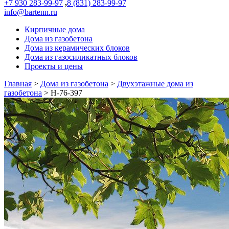
+7 930 283-99-97
,
8 (831) 283-99-97
info@bartenn.ru
Кирпичные дома
Дома из газобетона
Дома из керамических блоков
Дома из газосиликатных блоков
Проекты и цены
Главная
>
Дома из газобетона
>
Двухэтажные дома из
газобетона
>
Н-76-397