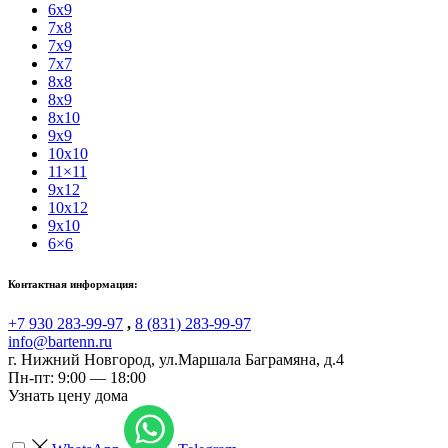
6x9
7x8
7x9
7x7
8x8
8x9
8x10
9x9
10x10
11×11
9x12
10x12
9x10
6×6
Контактная информация:
+7 930 283-99-97
,
8 (831) 283-99-97
info@bartenn.ru
г. Нижний Новгород
,
ул.Маршала Баграмяна, д.4
Пн-пт: 9:00 — 18:00
Узнать цену дома