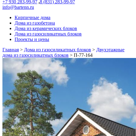
+7 930 283-99-97
,
8 (831) 283-99-97
info@bartenn.ru
Кирпичные дома
Дома из газобетона
Дома из керамических блоков
Дома из газосиликатных блоков
Проекты и цены
Главная
>
Дома из газосиликатных блоков
>
Двухэтажные
дома из газосиликатных блоков
>
П-77-164