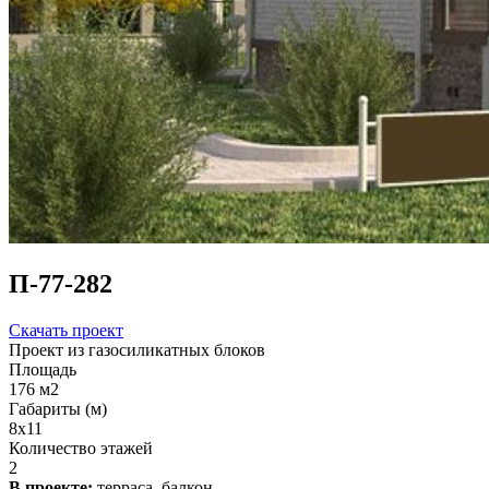
П-77-282
Скачать проект
Проект из газосиликатных блоков
Площадь
176 м2
Габариты (м)
8x11
Количество этажей
2
В проекте:
терраса, балкон