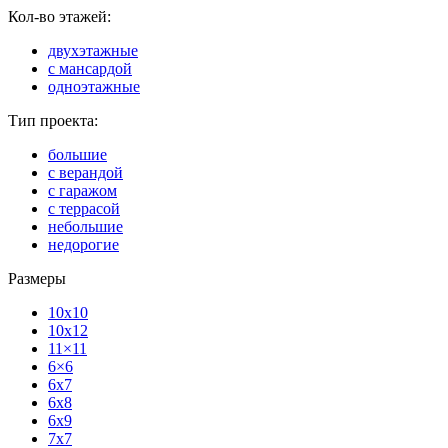
Кол-во этажей:
двухэтажные
с мансардой
одноэтажные
Тип проекта:
большие
с верандой
с гаражом
с террасой
небольшие
недорогие
Размеры
10x10
10x12
11×11
6×6
6x7
6x8
6x9
7x7