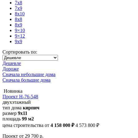
7x8
7x9
8x10
8x8
8x9
9×10
9×12
9x9
Сортировать по:
Дешевле
Дороже
Сначала небольшие дома
Сначала большие дома
Новинка
Проект Н-76-548
двухэтажный
тип дома
кирпич
размер
9х11
площадь
99 м2
цена строительства от
4 158 000 ₽
4 573 800 ₽
Проект
от 29 700 р.