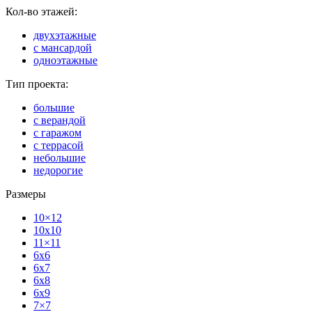
Кол-во этажей:
двухэтажные
с мансардой
одноэтажные
Тип проекта:
большие
с верандой
с гаражом
с террасой
небольшие
недорогие
Размеры
10×12
10x10
11×11
6x6
6x7
6x8
6x9
7×7