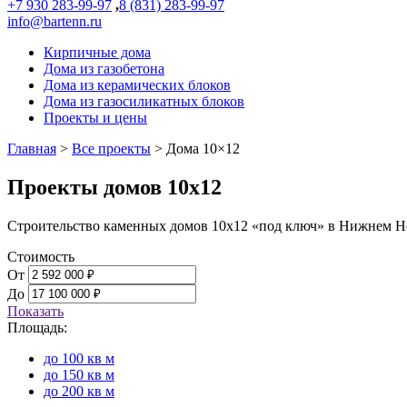
+7 930 283-99-97
,
8 (831) 283-99-97
info@bartenn.ru
Кирпичные дома
Дома из газобетона
Дома из керамических блоков
Дома из газосиликатных блоков
Проекты и цены
Главная
>
Все проекты
>
Дома 10×12
Проекты домов 10х12
Строительство каменных домов 10х12 «под ключ» в Нижнем Н
Стоимость
От
До
Показать
Площадь:
до 100 кв м
до 150 кв м
до 200 кв м