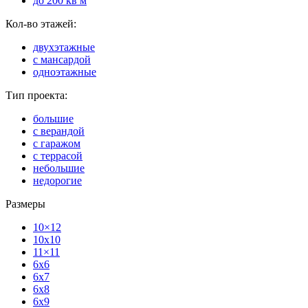
до 200 кв м
Кол-во этажей:
двухэтажные
с мансардой
одноэтажные
Тип проекта:
большие
с верандой
с гаражом
с террасой
небольшие
недорогие
Размеры
10×12
10x10
11×11
6x6
6x7
6x8
6x9