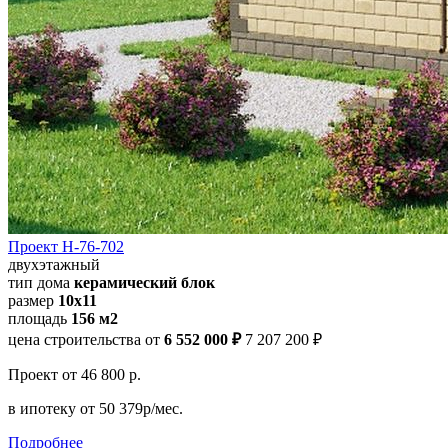
Проект Н-76-702
двухэтажный
тип дома
керамический блок
размер
10x11
площадь
156 м2
цена строительства от
6 552 000 ₽
7 207 200 ₽
Проект
от 46 800 р.
в ипотеку
от 50 379р/мес.
Подробнее