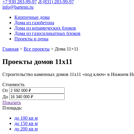
+7 930 283-99-97
,
8 (831) 283-99-97
info@bartenn.ru
Кирпичные дома
Дома из газобетона
Дома из керамических блоков
Дома из газосиликатных блоков
Проекты и цены
Главная
>
Все проекты
>
Дома 11×11
Проекты домов 11х11
Строительство каменных домов 11х11 «под ключ» в Нижнем Н
Стоимость
От
До
Показать
Площадь:
до 100 кв м
до 150 кв м
до 200 кв м