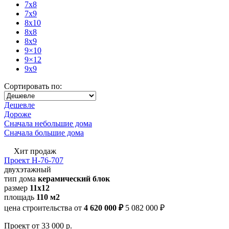
7x8
7x9
8x10
8x8
8x9
9×10
9×12
9x9
Сортировать по:
Дешевле
Дороже
Сначала небольшие дома
Сначала большие дома
Хит продаж
Проект Н-76-707
двухэтажный
тип дома
керамический блок
размер
11x12
площадь
110 м2
цена строительства от
4 620 000 ₽
5 082 000 ₽
Проект
от 33 000 р.