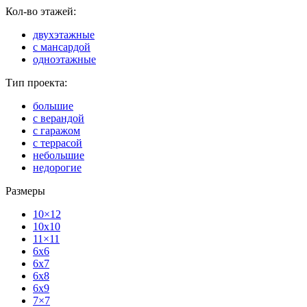
Кол-во этажей:
двухэтажные
с мансардой
одноэтажные
Тип проекта:
большие
с верандой
с гаражом
с террасой
небольшие
недорогие
Размеры
10×12
10x10
11×11
6x6
6x7
6x8
6x9
7×7