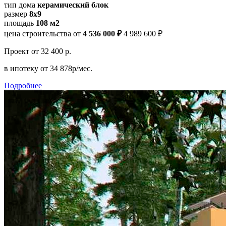
тип дома
керамический блок
размер
8x9
площадь
108 м2
цена строительства от
4 536 000 ₽
4 989 600 ₽
Проект
от 32 400 р.
в ипотеку
от 34 878р/мес.
Подробнее