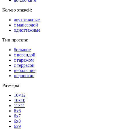
до 200 кв м
Кол-во этажей:
двухэтажные
с мансардой
одноэтажные
Тип проекта:
большие
с верандой
с гаражом
с террасой
небольшие
недорогие
Размеры
10×12
10x10
11×11
6x6
6x7
6x8
6x9